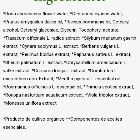
*Rosa damascena flower water, *Centaurea cyanus water,
*Prunus amygdalus dulcis oil, *Ricinus communis oil, Cetearyl
alcohol, Cetearyl glucoside, Glycerin, Tocopheryl acetate,
*Traxacum officinale L. radice extract, *Silybum marianum gaertn
extract, *Cynara scolymus L. extract, *Berberis vulgaris L.
extract, *Peumus boldus extract, *Raphanus sativus L. extract,
*Rheum palmatum L. extract, *Chrysantellum americanum L.
vatke extract, *Curcuma longa L. extract, *Combretum
micranthum don. Extract, *Mentha piperita L. essential oil,
*Rosmarinus officinalis L. essential oil, *Primula scotica extract,
*Rorippa nasturtium aquaticum extract, *Viola tricolor extract,
*Moneses uniflora extract.
*Producto de cultivo orgánico **Componentes de aceites
esenciales.